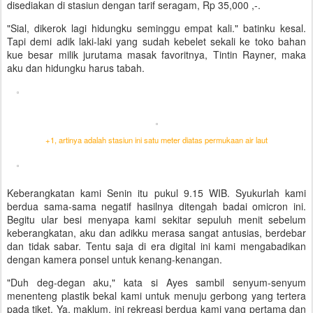
disediakan di stasiun dengan tarif seragam, Rp 35,000 ,-.
"Sial, dikerok lagi hidungku seminggu empat kali." batinku kesal.
Tapi demi adik laki-laki yang sudah kebelet sekali ke toko bahan
kue besar milik jurutama masak favoritnya, Tintin Rayner, maka
aku dan hidungku harus tabah.
+1, artinya adalah stasiun ini satu meter diatas permukaan air laut
Keberangkatan kami Senin itu pukul 9.15 WIB. Syukurlah kami
berdua sama-sama negatif hasilnya ditengah badai omicron ini.
Begitu ular besi menyapa kami sekitar sepuluh menit sebelum
keberangkatan, aku dan adikku merasa sangat antusias, berdebar
dan tidak sabar. Tentu saja di era digital ini kami mengabadikan
dengan kamera ponsel untuk kenang-kenangan.
"Duh deg-degan aku," kata si Ayes sambil senyum-senyum
menenteng plastik bekal kami untuk menuju gerbong yang tertera
pada tiket. Ya, maklum, ini rekreasi berdua kami yang pertama dan