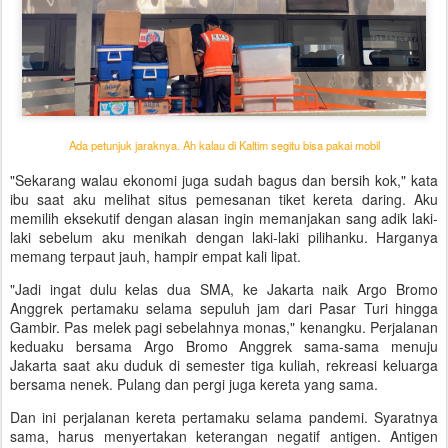
Ada petunjuk jaraknya. Ah kalau di Kaltim segitu bisa pakai mobil
"Sekarang walau ekonomi juga sudah bagus dan bersih kok," kata
ibu saat aku melihat situs pemesanan tiket kereta daring. Aku
memilih eksekutif dengan alasan ingin memanjakan sang adik laki-
laki sebelum aku menikah dengan laki-laki pilihanku. Harganya
memang terpaut jauh, hampir empat kali lipat.
"Jadi ingat dulu kelas dua SMA, ke Jakarta naik Argo Bromo
Anggrek pertamaku selama sepuluh jam dari Pasar Turi hingga
Gambir. Pas melek pagi sebelahnya monas," kenangku. Perjalanan
keduaku bersama Argo Bromo Anggrek sama-sama menuju
Jakarta saat aku duduk di semester tiga kuliah, rekreasi keluarga
bersama nenek. Pulang dan pergi juga kereta yang sama.
Dan ini perjalanan kereta pertamaku selama pandemi. Syaratnya
sama, harus menyertakan keterangan negatif antigen. Antigen