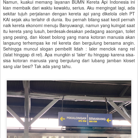
Namun, kuakui memang layanan BUMN Kereta Api Indonesia ini
kian membaik dari waktu kewaktu, serius. Aku mengingat lagi, ada
sekitar tujuh perjalanan dengan kereta api yang dikelola oleh PT
KAI sejak aku terlahir di dunia. Ibu pernah bilang saat kecil pernah
naik kereta ekonomi menuju Banyuwangi, namun yang kuingat saat
itu kereta yang lusuh, berdesak-desakan pedagang asongan, toilet
yang pesing, dan kloset bolong yang mana kotoran manusia akan
langsung terhempas ke rel kereta dan bergulung bersama angin.
Sehingga muncul slogan pembelit lidah : laler menclok nang rel
(lalat hinggap di rel). Apa mungkin si 'laler' itu hinggap karena sisa-
sisa kotoran manusia yang bergulung dari lubang jamban kloset
sang ular besi? Tak ada yang tahu.