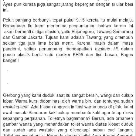
Ayes pun kurasa juga sangat jarang bepergian dengan si ular besi
ini.
Peluit panjang berbunyi, tepat pukul 9.15 kereta itu mulai melaju.
Bersamaan itu kami menerima pengumuman bahwa kereta ini
akan berhenti di tiga stasiun, yaitu Bojonegoro, Tawang Semarang
dan Gambir Jakarta. Tujuan kami adalah Tawang, yang ditempuh
sekitar tiga jam lima belas menit. Karena masih dalam masa
pandemi, setiap penumpang mendapatkan
hygiene kit
dalam
pouch plastik berisi satu masker KF95 dan tisu basah. Bagus
banget !
Gerbong yang kami duduki saat itu sangat bersih, wangi dan cukup
lebar. Warna kursi didominasi oleh warna biru dan tentunya sudah
reclining seat.
Ada hiasan anggrek imitasi warna ungu di pintu kami
awal masuk. Sandaran kaki cukup membantu kaki agar tetap rileks
sepanjang perjalanan. Toiletnya bagaimana? Bersih, ada ornamen
gambar wanita yang menandakan toilet wanita diatas kloset duduk
dan sudah ada wastafel yang dilengkapi sabun cuci tangan.
Toiletnya wangi pula ! Berbeda dengan toilet Argo Bromo Anggrek