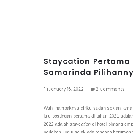
Staycation Pertama 
Samarinda Pilihanny
January
16
,
2022
2 Comments
Wah, nampaknya diriku sudah sekian lama t
lalu postingan pertama di tahun 2021 adala
2022 adalah
staycation
di hotel bintang emp
perlahan luntur sejak ada rencana berumah