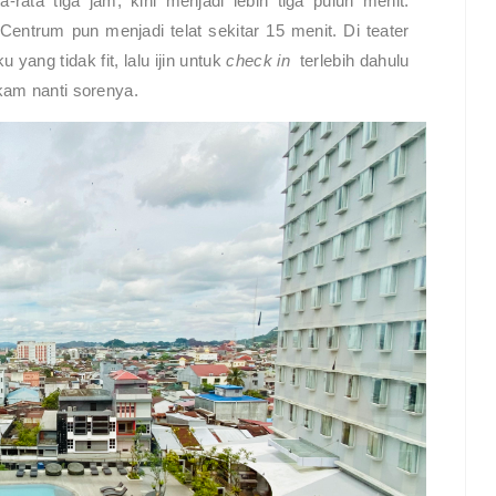
rata tiga jam, kini menjadi lebih tiga puluh menit.
ntrum pun menjadi telat sekitar 15 menit. Di teater
ang tidak fit, lalu ijin untuk
check in
terlebih dahulu
kam nanti sorenya.