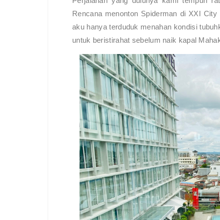
Perjalanan yang dulunya kami tempuh rata-
Rencana menonton Spiderman di XXI City Ce
aku hanya terduduk menahan kondisi tubuhku y
untuk beristirahat sebelum naik kapal Maha