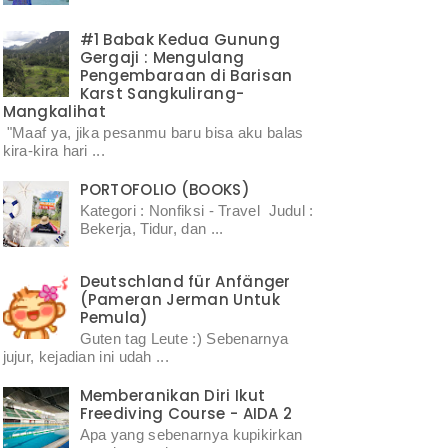
#1 Babak Kedua Gunung
Gergaji : Mengulang
Pengembaraan di Barisan
Karst Sangkulirang-
Mangkalihat
"Maaf ya, jika pesanmu baru bisa aku balas
kira-kira hari ...
PORTOFOLIO (BOOKS)
Kategori : Nonfiksi - Travel Judul :
Bekerja, Tidur, dan ...
Deutschland für Anfänger
(Pameran Jerman Untuk
Pemula)
Guten tag Leute :) Sebenarnya
jujur, kejadian ini udah ...
Memberanikan Diri Ikut
Freediving Course - AIDA 2
Apa yang sebenarnya kupikirkan