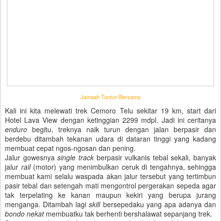
Jamaah Tuntun Bersama
Kali ini kita melewati trek Cemoro Telu sekitar 19 km, start dari
Hotel Lava View dengan ketinggian 2299 mdpl. Jadi ini ceritanya
enduro
begitu, treknya naik turun dengan jalan berpasir dan
berdebu ditambah tekanan udara di dataran tinggi yang kadang
membuat cepat ngos-ngosan dan pening.
Jalur gowesnya
single track
berpasir vulkanis tebal sekali, banyak
jalur
rail
(motor) yang menimbulkan ceruk di tengahnya, sehingga
membuat kami selalu waspada akan jalur tersebut yang tertimbun
pasir tebal dan setengah mati mengontrol pergerakan sepeda agar
tak terpelating ke kanan maupun kekiri yang berupa jurang
menganga. Ditambah lagi
skill
bersepedaku yang apa adanya dan
bondo nekat
membuatku tak berhenti bershalawat sepanjang trek.