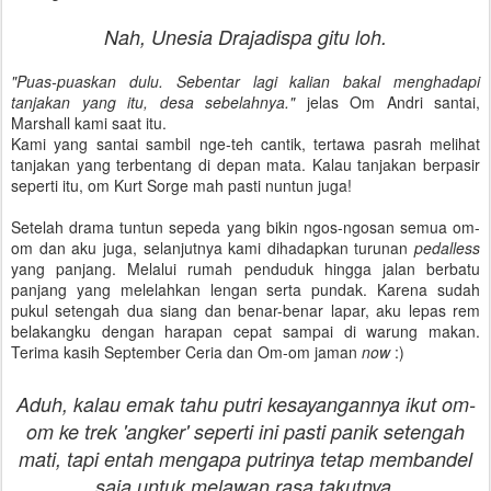
Nah, Unesia Drajadispa gitu loh.
"Puas-puaskan dulu. Sebentar lagi kalian bakal menghadapi
tanjakan yang itu, desa sebelahnya."
jelas Om Andri santai,
Marshall kami saat itu.
Kami yang santai sambil nge-teh cantik, tertawa pasrah melihat
tanjakan yang terbentang di depan mata. Kalau tanjakan berpasir
seperti itu, om Kurt Sorge mah pasti nuntun juga!
Setelah drama tuntun sepeda yang bikin ngos-ngosan semua om-
om dan aku juga, selanjutnya kami dihadapkan turunan
pedalless
yang panjang. Melalui rumah penduduk hingga jalan berbatu
panjang yang melelahkan lengan serta pundak. Karena sudah
pukul setengah dua siang dan benar-benar lapar, aku lepas rem
belakangku dengan harapan cepat sampai di warung makan.
Terima kasih September Ceria dan Om-om jaman
now
:)
Aduh, kalau emak tahu putri kesayangannya ikut om-
om ke trek 'angker' seperti ini pasti panik setengah
mati, tapi entah mengapa putrinya tetap membandel
saja untuk melawan rasa takutnya.