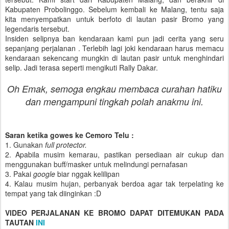
Kabupaten Probolinggo. Sebelum kembali ke Malang, tentu saja
kita menyempatkan untuk berfoto di lautan pasir Bromo yang
legendaris tersebut.
Insiden selipnya ban kendaraan kami pun jadi cerita yang seru
sepanjang perjalanan . Terlebih lagi joki kendaraan harus memacu
kendaraan sekencang mungkin di lautan pasir untuk menghindari
selip. Jadi terasa seperti mengikuti Rally Dakar.
Oh Emak, semoga engkau membaca curahan hatiku
dan mengampuni tingkah polah anakmu ini.
Saran ketika gowes ke Cemoro Telu :
1. Gunakan
full protector.
2. Apabila musim kemarau, pastikan persediaan air cukup dan
menggunakan buff/masker untuk melindungi pernafasan
3. Pakai
google
biar nggak kelilipan
4. Kalau musim hujan, perbanyak berdoa agar tak terpelating ke
tempat yang tak diinginkan :D
VIDEO PERJALANAN KE BROMO DAPAT DITEMUKAN PADA
TAUTAN
INI