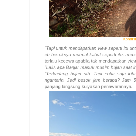
Kondis
"Tapi untuk mendapatkan view seperti itu un
eh besoknya muncul kabut seperti itu, men
terlalu kecewa apabila tak mendapatkan
vie
"Lalu, apa Banjar masuk musim hujan saat in
"Terkadang hujan sih. Tapi coba saja ki
nganterin. Jadi besok jam berapa? Jam 5
panjang langsung kuiyakan penawarannya.