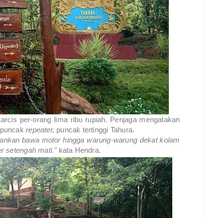
karcis per-orang lima ribu rupiah. Penjaga mengatakan
 puncak
repeater,
puncak tertinggi Tahura.
enankan bawa motor hingga warung-warung dekat kolam
r setengah mati."
kata Hendra.