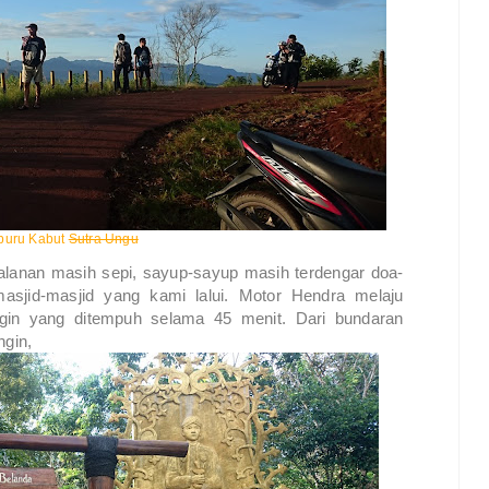
buru Kabut
Sutra Ungu
Jalanan masih sepi, sayup-sayup masih terdengar doa-
asjid-masjid yang kami lalui. Motor Hendra melaju
in yang ditempuh selama 45 menit. Dari bundaran
ngin,