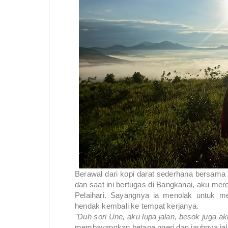
Berawal dari kopi darat sederhana bersam
dan saat ini bertugas di Bangkanai, aku mere
Pelaihari. Sayangnya ia menolak untuk m
hendak kembali ke tempat kerjanya.
"Duh sori Une, aku lupa jalan, besok juga a
membayangkan betapa ngeri dan jauhnya jal