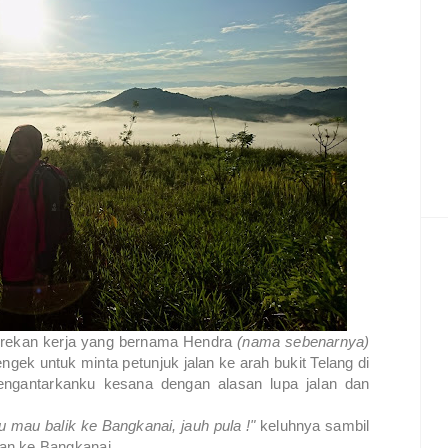
a rekan kerja yang bernama Hendra
(nama sebenarnya)
ngek untuk minta petunjuk jalan ke arah bukit Telang di
engantarkanku kesana dengan alasan lupa jalan dan
ku mau balik ke Bangkanai, jauh pula !"
keluhnya sambil
an ke Bangkanai.