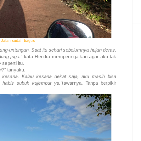
i Jalan sudah bagus
tung-untungan. Saat itu sehari sebelumnya hujan deras,
dung juga."
kata Hendra memperingatkan agar aku tak
w
seperti itu.
i?"
tanyaku.
ta kesana. Kalau kesana dekat saja, aku masih bisa
 habis subuh kujemput ya,"
tawarnya. Tanpa berpikir