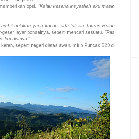
memberikan opsi.
"Kalau kesana insyaallah aku masih
i ambil belokan yang kanan, ada tulisan Taman Hutan
geser layar ponselnya, seperti mencari sesuatu.
"Pas
ni kondisinya."
ren, seperti negeri diatas awan, mirip Puncak B29 di