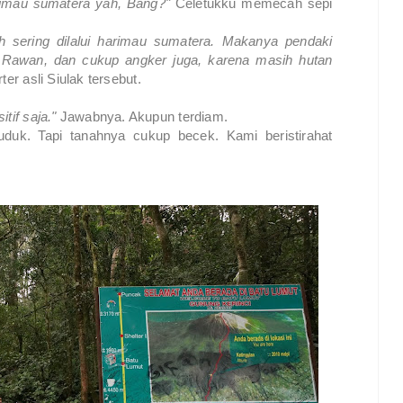
harimau sumatera yah, Bang?"
Celetukku memecah sepi
h sering dilalui harimau sumatera. Makanya pendaki
. Rawan, dan cukup angker juga, karena masih hutan
er asli Siulak tersebut.
tif saja."
Jawabnya. Akupun terdiam.
uk. Tapi tanahnya cukup becek. Kami beristirahat