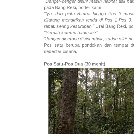
"Denger-denger disini masih habitat asli 
pada Bang Reki, porter kami.
"Iya, dari pintu Rimba hingga Pos 3 masi
dilarang mendirikan tenda di Pos 1-Pos 3
rapat. sering kesurupan."
Urai Bang Reki, port
"Pernah ketemu harimau?"
"Jangan diomong disini mbak, sudah pikir posi
Pos satu berupa pondokan dan tempat dud
sebentar disana.
Pos Satu-Pos Dua (30 menit)