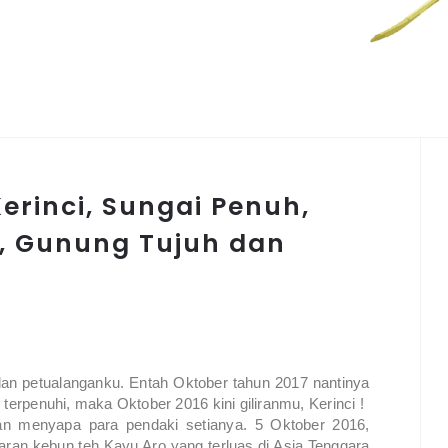
rinci, Sungai Penuh,
o, Gunung Tujuh dan
lan petualanganku. Entah Oktober tahun 2017 nantinya
 terpenuhi, maka Oktober 2016 kini giliranmu, Kerinci !
n menyapa para pendaki setianya. 5 Oktober 2016,
ran kebun teh Kayu Aro yang terluas di Asia Tenggara