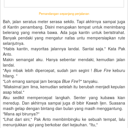
Pemandangan sepanjang perjalanan
Bah, jalan seratus meter serasa sekilo. Tapi akhirnya sampai juga
di Kantin penambang. Disini merupakan tempat untuk menimbang
belerang yang mereka bawa. Ada juga kantin untuk beristirahat.
Banyak pendaki yang mengatur nafas untu mempersiapkan rute
selanjutnya.
"Habis kantin, mayoritas jalannya landai. Santai saja." Kata Pak
Anto.
Makin semangat aku. Hanya sebentar mendaki, kemudian jalan
landai.
"Ayo mbak lebih dipercepat, sudah jam segini !
Blue Fire
keburu
hilang. "
"Loh emang sampai jam berapa
Blue Fire
?" tanyaku.
"Maksimal jam lima, kemudian setelah itu berubah menjadi kepulan
asap tebal."
Aku sedikit mempercepat langkah. Senter yang kubawa kian
meredup. Dan akhirnya sampai juga di bibir Kawah Ijen. Suasana
masih gelap dengan bintang dan bulan yang masih menggantung.
"Mana api birunya?"
"Lihat dari sini," Pak Anto membimbingku ke sebuah tempat, lalu
menunjukkan api yang berkobar dari kejauhan. "Itu,"