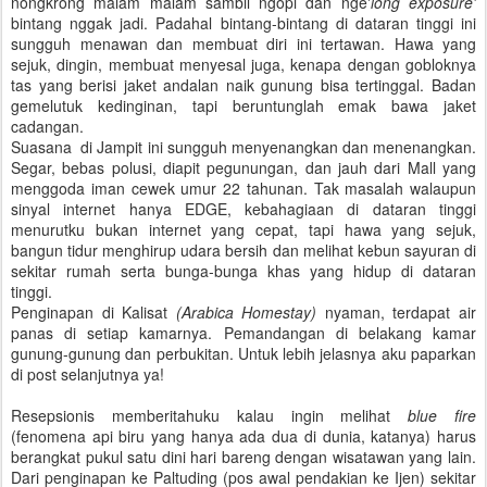
nongkrong malam malam sambil ngopi dan nge'
long exposure'
bintang nggak jadi. Padahal bintang-bintang di dataran tinggi ini
sungguh menawan dan membuat diri ini tertawan. Hawa yang
sejuk, dingin, membuat menyesal juga, kenapa dengan gobloknya
tas yang berisi jaket andalan naik gunung bisa tertinggal. Badan
gemelutuk kedinginan, tapi beruntunglah emak bawa jaket
cadangan.
Suasana di Jampit ini sungguh menyenangkan dan menenangkan.
Segar, bebas polusi, diapit pegunungan, dan jauh dari Mall yang
menggoda iman cewek umur 22 tahunan. Tak masalah walaupun
sinyal internet hanya EDGE, kebahagiaan di dataran tinggi
menurutku bukan internet yang cepat, tapi hawa yang sejuk,
bangun tidur menghirup udara bersih dan melihat kebun sayuran di
sekitar rumah serta bunga-bunga khas yang hidup di dataran
tinggi.
Penginapan di Kalisat
(Arabica Homestay)
nyaman, terdapat air
panas di setiap kamarnya. Pemandangan di belakang kamar
gunung-gunung dan perbukitan. Untuk lebih jelasnya aku paparkan
di post selanjutnya ya!
Resepsionis memberitahuku kalau ingin melihat
blue fire
(fenomena api biru yang hanya ada dua di dunia, katanya) harus
berangkat pukul satu dini hari bareng dengan wisatawan yang lain.
Dari penginapan ke Paltuding (pos awal pendakian ke Ijen) sekitar