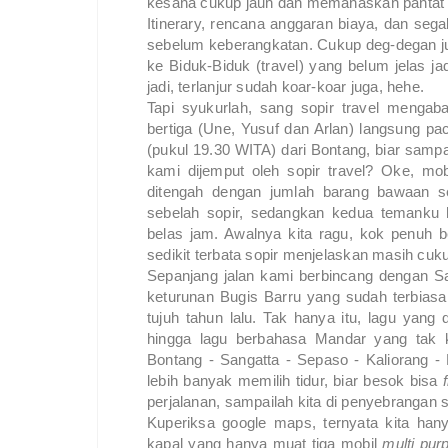
kesana cukup jauh dan memanaskan pantat k
Itinerary, rencana anggaran biaya, dan se
sebelum keberangkatan. Cukup deg-degan juga
ke Biduk-Biduk (travel) yang belum jelas ja
jadi, terlanjur sudah koar-koar juga, hehe.
Tapi syukurlah, sang sopir travel mengab
bertiga (Une, Yusuf dan Arlan) langsung pac
(pukul 19.30 WITA) dari Bontang, biar sampai
kami dijemput oleh sopir travel? Oke, mob
ditengah dengan jumlah barang bawaan s
sebelah sopir, sedangkan kedua temanku 
belas jam. Awalnya kita ragu, kok penuh 
sedikit terbata sopir menjelaskan masih cukup
Sepanjang jalan kami berbincang dengan San
keturunan Bugis Barru yang sudah terbias
tujuh tahun lalu. Tak hanya itu, lagu yang 
hingga lagu berbahasa Mandar yang tak k
Bontang - Sangatta - Sepaso - Kaliorang - 
lebih banyak memilih tidur, biar besok bisa
perjalanan, sampailah kita di penyebrangan 
Kuperiksa google maps, ternyata kita ha
kapal yang hanya muat tiga mobil
multi pur