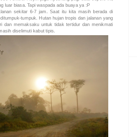
 luar biasa. Tapi waspada ada buaya ya :P
lanan sekitar 6-7 jam. Saat itu kita masih berada di
ditumpuk-tumpuk. Hutan hujan tropis dan jalanan yang
ri dan memaksaku untuk tidak tertidur dan menikmati
asih diselimuti kabut tipis.