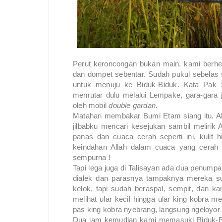
Perut keroncongan bukan main, kami berhen
dan dompet sebentar. Sudah pukul sebelas 
untuk menuju ke Biduk-Biduk. Kata Pak 
memutar dulu melalui Lempake, gara-gara j
oleh mobil
double gardan.
Matahari membakar Bumi Etam siang itu. Ak
jilbabku mencari kesejukan sambil meliri
panas dan cuaca cerah seperti ini, kulit 
keindahan Allah dalam cuaca yang cerah se
sempurna !
Tapi lega juga di Talisayan ada dua penumpa
dialek dan parasnya tampaknya mereka su
kelok, tapi sudah beraspal, sempit, dan kan
melihat ular kecil hingga ular king kobra 
pas king kobra nyebrang, langsung ngeloyor 
Dua jam kemudian kami memasuki Biduk-Bid