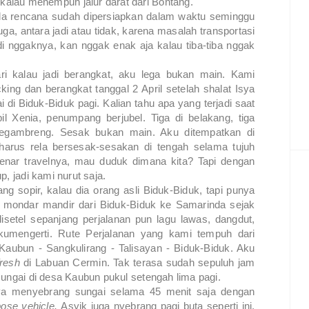
alau menempuh jalur darat dari Bontang.
gala rencana sudah dipersiapkan dalam waktu seminggu
, antara jadi atau tidak, karena masalah transportasi
di nggaknya, kan nggak enak aja kalau tiba-tiba nggak
ari kalau jadi berangkat, aku lega bukan main. Kami
king dan berangkat tanggal 2 April setelah shalat Isya
 di Biduk-Biduk pagi. Kalian tahu apa yang terjadi saat
il Xenia, penumpang berjubel. Tiga di belakang, tiga
egambreng. Sesak bukan main. Aku ditempatkan di
harus rela bersesak-sesakan di tengah selama tujuh
benar travelnya, mau duduk dimana kita? Tapi dengan
, jadi kami nurut saja.
g sopir, kalau dia orang asli Biduk-Biduk, tapi punya
a mondar mandir dari Biduk-Biduk ke Samarinda sejak
disetel sepanjang perjalanan pun lagu lawas, dangdut,
umengerti. Rute Perjalanan yang kami tempuh dari
Kaubun - Sangkulirang - Talisayan - Biduk-Biduk. Aku
fresh
di Labuan Cermin. Tak terasa sudah sepuluh jam
sungai di desa Kaubun pukul setengah lima pagi.
nya menyebrang sungai selama 45 menit saja dengan
pose vehicle.
Asyik juga nyebrang pagi buta seperti ini,