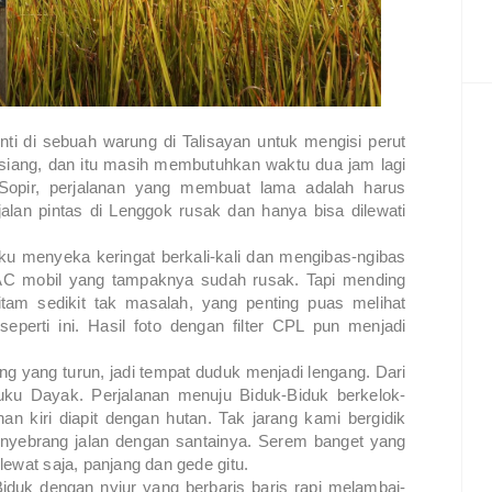
ti di sebuah warung di Talisayan untuk mengisi perut
siang, dan itu masih membutuhkan waktu dua jam lagi
Sopir, perjalanan yang membuat lama adalah harus
alan pintas di Lenggok rusak dan hanya bisa dilewati
u menyeka keringat berkali-kali dan mengibas-ngibas
k AC mobil yang tampaknya sudah rusak. Tapi mending
hitam sedikit tak masalah, yang penting puas melihat
perti ini. Hasil foto dengan filter CPL pun menjadi
ng yang turun, jadi tempat duduk menjadi lengang. Dari
ku Dayak. Perjalanan menuju Biduk-Biduk berkelok-
an kiri diapit dengan hutan. Tak jarang kami bergidik
menyebrang jalan dengan santainya. Serem banget yang
lewat saja, panjang dan gede gitu.
uk dengan nyiur yang berbaris baris rapi melambai-