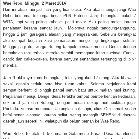
Wae Rebo, Minggu, 2 Maret 2014
Hari ini akan menjadi hari yang luar biasa. Aku akan mengunjungi Wae
Rebo bersama keluarga besar PLN Ruteng. Janji berangkat pukul 7
WITA, tapi yang paling kubenci pasti molor. Aku paling malas karena
perjalanan kesana sangat jauh. Molornya nggak tanggung-tanggung,
hingga 2 jam gara-gara alasan yang mengesalkan. Sebelum berangkat
aku sempat berjalan kaki pemanasan mengelilingi lingkungan sekitar.
Minggu pagi itu, warga Ruteng tampak bersiap menuju Gereja dengan
berpakaian rapi terbaik mereka sambil memegang kitab sucinya. Cantik-
cantik dan cakep-cakep, karena senyum senantiasa tersungging di bibir
mereka.
Jam 9 akhirnya kami berangkat, total yang ikut 12 orang. Aku khawatir
sekali apabila terlalu sore bisa turun kabut. Selama perjalanan kami
sempat berhenti di pinggir pantai penuh batu untuk makan nasi kuning.
Perjalanan menuju Denge, desa terakhir tempat pemberhentian kedaraan,
sekitar 3 jam dari Ruteng, dengan medan cukup memabukkan juga.
Pantatku serasa membara. Untunglah pak sopir, alias Om Ismail sudah
hafal benar jalannya, karena beliau sering menagih SEHEN* di daerah-
daerah jauh seperti ini, walaupun dia belum pernah ke Wae Rebo.
Wae Rebo, terletak di kecamatan Satarmese Barat, Desa Satarlenda.