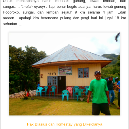
Untuk mencapainya harus mendaki gunung, lewati lembah, dan
sungai…..
*malah nyanyi
. Tapi benar begitu adanya, harus lewati gunung
Pocoroko, sungai, dan lembah sejauh 9 km selama 4 jam. Edan
meeen….apalagi kita berencana pulang dan pergi hari ini juga! 18 km
seharian -_-
Pak Blasius dan Homestay yang Dikelolanya