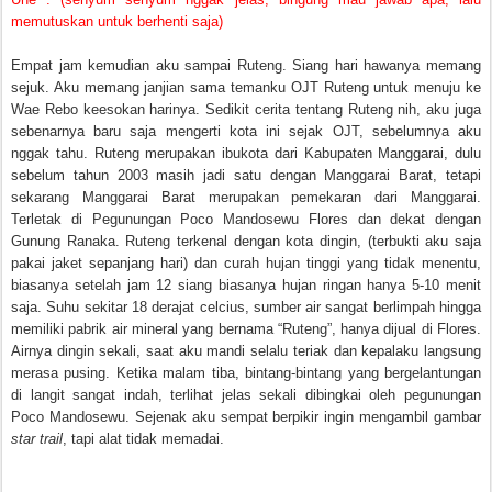
memutuskan untuk berhenti saja)
Empat jam kemudian aku sampai Ruteng. Siang hari hawanya memang
sejuk. Aku memang janjian sama temanku OJT Ruteng untuk menuju ke
Wae Rebo keesokan harinya. Sedikit cerita tentang Ruteng nih, aku juga
sebenarnya baru saja mengerti kota ini sejak OJT, sebelumnya aku
nggak tahu. Ruteng merupakan ibukota dari Kabupaten Manggarai, dulu
sebelum tahun 2003 masih jadi satu dengan Manggarai Barat, tetapi
sekarang Manggarai Barat merupakan pemekaran dari Manggarai.
Terletak di Pegunungan Poco Mandosewu Flores dan dekat dengan
Gunung Ranaka. Ruteng terkenal dengan kota dingin, (terbukti aku saja
pakai jaket sepanjang hari) dan curah hujan tinggi yang tidak menentu,
biasanya setelah jam 12 siang biasanya hujan ringan hanya 5-10 menit
saja. Suhu sekitar 18 derajat celcius, sumber air sangat berlimpah hingga
memiliki pabrik air mineral yang bernama “Ruteng”, hanya dijual di Flores.
Airnya dingin sekali, saat aku mandi selalu teriak dan kepalaku langsung
merasa pusing. Ketika malam tiba, bintang-bintang yang bergelantungan
di langit sangat indah, terlihat jelas sekali dibingkai oleh pegunungan
Poco Mandosewu. Sejenak aku sempat berpikir ingin mengambil gambar
star trail
, tapi alat tidak memadai.