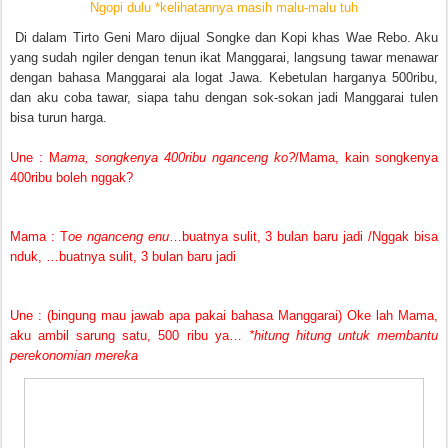
Ngopi dulu *kelihatannya masih malu-malu tuh
Di dalam Tirto Geni Maro dijual Songke dan Kopi khas Wae Rebo. Aku
yang sudah ngiler dengan tenun ikat Manggarai, langsung tawar menawar
dengan bahasa Manggarai ala logat Jawa. Kebetulan harganya 500ribu,
dan aku coba tawar, siapa tahu dengan sok-sokan jadi Manggarai tulen
bisa turun harga.
Une : M
ama, songkenya 400ribu nganceng ko?
/Mama, kain songkenya
400ribu boleh nggak?
Mama : T
oe nganceng enu
…buatnya sulit, 3 bulan baru jadi /Nggak bisa
nduk, …buatnya sulit, 3 bulan baru jadi
Une : (bingung mau jawab apa pakai bahasa Manggarai) Oke lah Mama,
aku ambil sarung satu, 500 ribu ya…
*hitung hitung untuk membantu
perekonomian mereka