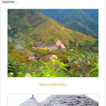
kejauhan…
Haloooo Wae Rebo !