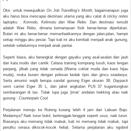
Oke, untuk mewujudkan
On Job Travelling’s Month,
bagaimanapun juga
aku harus bisa mencapai destinasi utama yang aku catat di
sticky notes
laptopku :
Komodo, Kelimutu dan Wae Rebo
. Dan destinasi tersulit
adalah Wae Rebo, dimana kemampuan fisik benar-benar diperlukan.
Bulan ini aku benar-benar memanfaatkannya dengan jalan-jalan, hampir
setiap minggu aku pesiar. Tapi kali ini aku kembali menjadi anak gunung,
setelah sebelumnya menjadi anak pantai.
Seperti biasa, aku berangkat dengan gayaku yang asal-asalan dan jauh
dari kata modis dan cantik. Celana training komprang lusuh, kaos lengan
panjang, jilbab yang tidak senada (Warna coklat muda dan kaos hijau
muda), muka buram dengan polesan bedak tipis dan gincu seadanya.
Serta amunisi wajib berupa sandal gunung Eiger ukuran 38,
Daypack
semi carrier Eiger 35 L, dan jaket angkatan PLN 37 kugantungkan
sembarangan di tas. Tidak lupa juga ‘jimat’ andalan trekking atau naik
gunung :
Counterpain Cool.
Perjalanan menuju ke Ruteng kurang lebih 4 jam dari Labuan Bajo.
Medannya? Naik turun bukit, berlenggak-lenggok seperti usus, naik turun.
Biasanya aku memang tidak mabuk, kali ini memang tidak mabuk, tapi
perutku serasa dikocok-kocok hebat. Selama perjalanan aku ngobrol