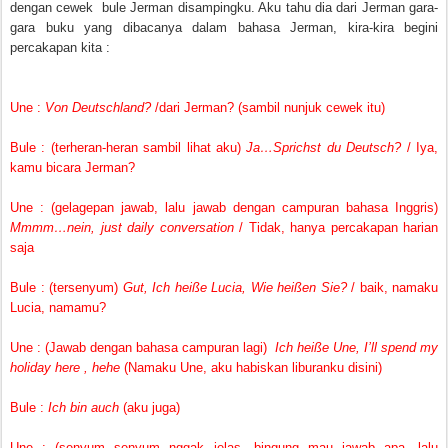
dengan cewek bule Jerman disampingku. Aku tahu dia dari Jerman gara-
gara buku yang dibacanya dalam bahasa Jerman, kira-kira begini
percakapan kita :
Une :
Von Deutschland?
/dari Jerman? (sambil nunjuk cewek itu)
Bule : (terheran-heran sambil lihat aku)
Ja…Sprichst du Deutsch?
/ Iya,
kamu bicara Jerman?
Une : (gelagepan jawab, lalu jawab dengan campuran bahasa Inggris)
Mmmm…nein, just daily conversation
/ Tidak, hanya percakapan harian
saja
Bule : (tersenyum)
Gut, Ich heiße Lucia, Wie heißen Sie?
/ baik, namaku
Lucia, namamu?
Une : (Jawab dengan bahasa campuran lagi)
Ich heiße Une, I’ll spend my
holiday here , hehe
(Namaku Une, aku habiskan liburanku disini)
Bule :
Ich bin auch
(aku juga)
Une : (senyum senyum nggak jelas, bingung mau jawab apa, lalu