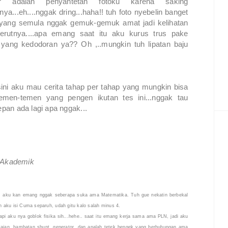
ir adalah penyantetan fotoku karena saking
ya...eh....nggak dring...haha!! tuh foto nyebelin banget
yang semula nggak gemuk-gemuk amat jadi kelihatan
perutnya....apa emang saat itu aku kurus trus pake
yang kedodoran ya?? Oh ,..mungkin tuh lipatan baju
sini aku mau cerita tahap per tahap yang mungkin bisa
emen-temen yang pengen ikutan tes ini...nggak tau
epan ada lagi apa nggak...
 Akademik
, aku kan emang nggak seberapa suka ama Matematika. Tuh gue nekatin berbekal
an aku isi Cuma separuh, udah gitu kalo salah minus 4.
api aku nya goblok fisika sih...hehe.. saat itu emang kerja sama ama PLN, jadi aku
angkaian, hambatan shunt, generator, dan apalah tetek bengek yang berhubungan ama