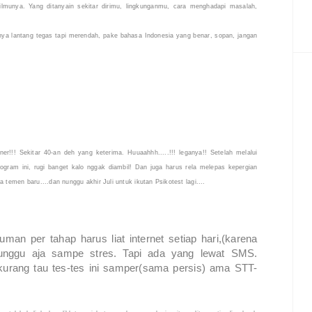
munya. Yang ditanyain sekitar dirimu, lingkunganmu, cara menghadapi masalah,
anya lantang tegas tapi merendah, pake bahasa Indonesia yang benar, sopan, jangan
r!!! Sekitar 40-an deh yang keterima. Huuaahhh.....!!! leganya!! Setelah melalui
rogram ini, rugi banget kalo nggak diambil! Dan juga harus rela melepas kepergian
 temen baru....dan nunggu akhir Juli untuk ikutan Psikotest lagi....
n per tahap harus liat internet setiap hari,(karena
nggu aja sampe stres. Tapi ada yang lewat SMS.
kurang tau tes-tes ini samper(sama persis) ama STT-