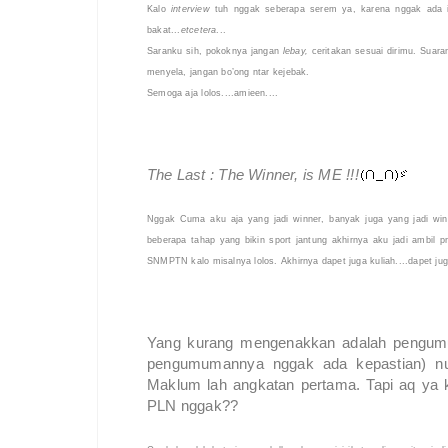
Kalo
interview
tuh nggak seberapa serem ya, karena nggak ada il
bakat...
etcetera
...
Saranku sih, pokoknya jangan
lebay,
ceritakan sesuai dirimu. Suar
menyela, jangan bo’ong ntar kejebak.
Semoga aja lolos....amieen....
The Last : The Winner, is ME !!!
Nggak Cuma aku aja yang jadi winner, banyak juga yang jadi winne
beberapa tahap yang bikin sport jantung akhirnya aku jadi ambil p
SNMPTN kalo misalnya lolos. Akhirnya dapet juga kuliah....dapet juga
Yang kurang mengenakkan adalah pengumuma
pengumumannya nggak ada kepastian) nu
Maklum lah angkatan pertama. Tapi aq ya 
PLN nggak??