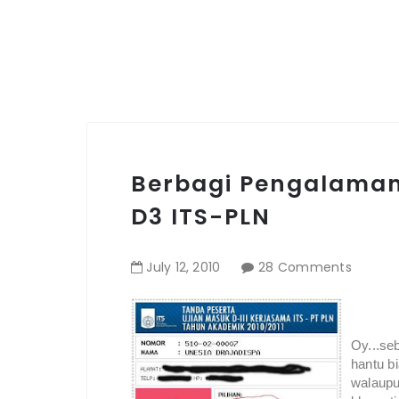
Berbagi Pengalaman
D3 ITS-PLN
July
12
,
2010
28 Comments
Oy...se
hantu b
walaupu