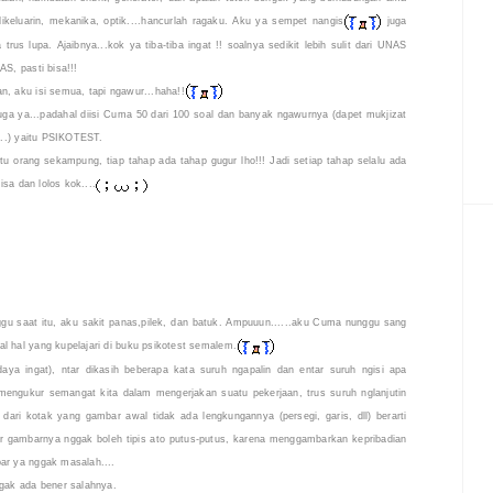
keluarin, mekanika, optik....hancurlah ragaku. Aku ya sempet nangis
juga
s lupa. Ajaibnya...kok ya tiba-tiba ingat !! soalnya sedikit lebih sulit dari UNAS
S, pasti bisa!!!
n, aku isi semua, tapi ngawur...haha!!
uga ya...padahal diisi Cuma 50 dari 100 soal dan banyak ngawurnya (dapet mukjizat
a...) yaitu PSIKOTEST.
tu orang sekampung, tiap tahap ada tahap gugur lho!!! Jadi setiap tahap selalu ada
isa dan lolos kok....
u saat itu, aku sakit panas,pilek, dan batuk. Ampuuun......aku Cuma nunggu sang
l hal yang kupelajari di buku psikotest semalem.
aya ingat), ntar dikasih beberapa kata suruh ngapalin dan entar suruh ngisi apa
uk mengukur semangat kita dalam mengerjakan suatu pekerjaan, trus suruh nglanjutin
 dari kotak yang gambar awal tidak ada lengkungannya (persegi, garis, dll) berarti
r gambarnya nggak boleh tipis ato putus-putus, karena menggambarkan kepribadian
ar ya nggak masalah....
gak ada bener salahnya.