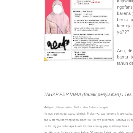
khawat
ngefansn
karena 
berisi 
kemeja 
ya???
Anu, di
bantu t
tahun d
TAHAP PERTAMA (Babak penyisihan) : Tes
Meliputi : Matematika, Fisika, dan Bahasa Inggris.
Itu pas seminggu pasca bimbel. Malesnya pas ketemu Matematika
bab Matematika yang udah diberi trik-triknya di bimbel. Soalnya 40 
Fisika, nggak seberapa kuatir karena emang papi maharaja fisika. T
berpikir soal fisikanya yang keluar 50 persen listrik, ya udah, r