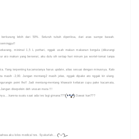
 berkurang lebih dari 50%. Seluruh tubuh diperiksa, dari atas sampe bawah.
 seminggu!!
sekarang, minimal 1,5 L perhari, nggak usah makan makanan bergula (dikurangi
ur ato makan yang berserat, aku dulu sih setiap hari minum jus wortel-tomat tanpa
ta. Yang terpenting kacamatanya harus
update
, alias sesuai dengan minusnya. Kalo
a masih -2,00. Jangan mentang2 masih jelas, nggak dipake ato nggak kir ulang.
n ngurangin point lho!! Jadi mentang-mentang khawatir keliatan cupu pake kacamata,
.Jangan disepelein deh urusan mata !!!
nnya....karena suatu saat ada tes lagi gimana???
.Gawat kan???
hwa aku lolos medical tes. Syukurlah....