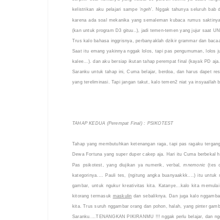
kelistrikan aku pelajari sampe
‘ngeh’.
Nggak tahunya seluruh bab di
karena ada soal mekanika yang semaleman kubaca rumus saktinya tru
(kan untuk program D3 gituu..), jadi temen-temen yang jujur saat UNA
Trus kalo bahasa inggrisnya, perbanyaklah dzikir grammar dan bacaa
Saat itu emang yakinnya nggak lolos, tapi pas pengumuman, lolos j
kalee...). dan aku bersiap ikutan tahap perempat final (kayak PD aj
Saranku untuk tahap ini, Cuma belajar, berdoa, dan harus dapet res
yang tereliminasi. Tapi jangan takut, kalo temen2 niat ya insyaallah b
TAHAP KEDUA (Perempat Final) : PSIKOTEST
Tahap yang membutuhkan ketenangan raga, tapi pas ragaku tergangg
Dewa Fortuna yang super duper cakep aja. Hari itu Cuma berbekal ha
Pas psikotest, yang diujikan ya numerik, verbal,
mnemonic
(tes d
kategorinya.... Pauli tes, (ngitung angka buanyaakkk....) itu unt
gambar, untuk ngukur kreativitas kita. Katanye...kalo kita memulai
kitorang termasuk
maskulin
dan sebaliknya. Dan juga kalo nggamba
kita. Trus suruh nggambar orang dan pohon, halah, yang pinter gamb
Saranku....TENANGKAN PIKIRANMU !!! nggak perlu belajar, dan ng