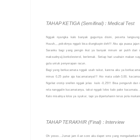
TAHAP KETIGA (Semifinal) : Medical Test
Nggak nyangka kalo banyak gugurnya disini, peserta langsung
Huuuh,,,,pokoknya nggak bisa diungkapin deh!!! Aku aja puasa jajan
Saranku bagi yang pengin ikut ya banyak minum air putih dari 
maksudnya),berkolesterol, berlemak. Setiap hari usahain makan say
gula untuk penyerapan racun.
Bagi yang berkacamata nggak usah takut, karena aku ya berkacama
minus 0,25 pake aja kacamatanya!!! Ato mata udah-3,00, kacamat
Ngeliat ototip snellen nggak jelas kalo -0,25!!! Bisa pengaruh da
rela nanggalin kacamatanya, takut nggak lolos kalo pake kacamata..
Kalo misalnya lolos ya syukur, tapi ya dipertahanin terus pola maka
TAHAP TERAKHIR (Final) :
Interview
Oh yesss...Jumat jam 4-an sore aku dapet sms yang mengabarkan ba