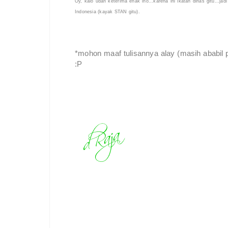
Oy, kalo udah keterima enak lho...karena ini ikatan dinas gitu...jadi
Indonesia (kayak STAN gitu).
*mohon maaf tulisannya alay (masih ababil
:P