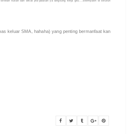
 setelah kuliah dan diklat pra-jabatan ya langsung kerja gitu....ditempatin di seluruh
 pas keluar SMA, hahaha) yang penting bermanfaat kan