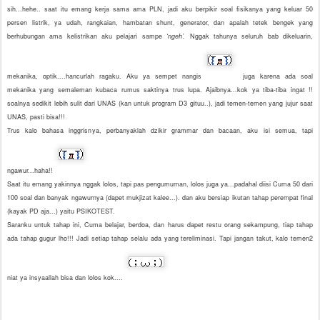
sih...hehe.. saat itu emang kerja sama ama PLN, jadi aku berpikir soal fisikanya yang keluar 50
persen listrik, ya udah, rangkaian, hambatan shunt, generator, dan apalah tetek bengek yang
berhubungan ama kelistrikan aku pelajari sampe
‘ngeh’.
Nggak tahunya seluruh bab dikeluarin,
mekanika, optik....hancurlah ragaku. Aku ya sempet nangis
juga karena ada soal
mekanika yang semaleman kubaca rumus saktinya trus lupa. Ajaibnya...kok ya tiba-tiba ingat !!
soalnya sedikit lebih sulit dari UNAS (kan untuk program D3 gituu..), jadi temen-temen yang jujur saat
UNAS, pasti bisa!!!
Trus kalo bahasa inggrisnya, perbanyaklah dzikir grammar dan bacaan, aku isi semua, tapi
ngawur...haha!!
Saat itu emang yakinnya nggak lolos, tapi pas pengumuman, lolos juga ya...padahal diisi Cuma 50 dari
100 soal dan banyak ngawurnya (dapet mukjizat kalee...). dan aku bersiap ikutan tahap perempat final
(kayak PD aja...) yaitu PSIKOTEST.
Saranku untuk tahap ini, Cuma belajar, berdoa, dan harus dapet restu orang sekampung, tiap tahap
ada tahap gugur lho!!! Jadi setiap tahap selalu ada yang tereliminasi. Tapi jangan takut, kalo temen2
niat ya insyaallah bisa dan lolos kok....