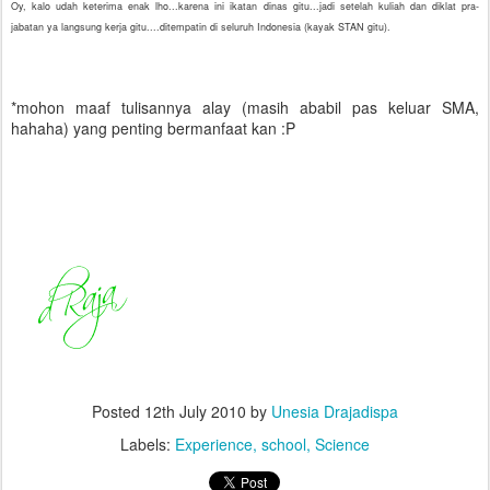
Oy, kalo udah keterima enak lho...karena ini ikatan dinas gitu...jadi setelah kuliah dan diklat pra-
jabatan ya langsung kerja gitu....ditempatin di seluruh Indonesia (kayak STAN gitu).
*mohon maaf tulisannya alay (masih ababil pas keluar SMA,
hahaha) yang penting bermanfaat kan :P
Posted
12th July 2010
by
Unesia Drajadispa
Labels:
Experience
school
Science