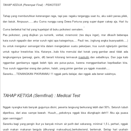
TAHAP KEDUA (Perempat Final) : PSIKOTEST
Tahap yang membutuhkan ketenangan raga, tapi pas ragaku terganggu saat itu, aku sakit panas,pilek,
dan batuk. Ampuuun......aku Cuma nunggu sang Dewa Fortuna yang super duper cakep aja. Hari itu
Cuma berbekal hal hal yang kupelajari di buku psikotest semalem.
Pas psikotest, yang diujikan ya numerik, verbal,
mnemonic
(tes daya ingat), ntar dikasih beberapa
kata suruh ngapalin dan entar suruh ngisi apa kategorinya.... Pauli tes, (ngitung angka buanyaakkk....)
itu untuk mengukur semangat kita dalam mengerjakan suatu pekerjaan, trus suruh nglanjutin gambar,
untuk ngukur kreativitas kita. Katanye...kalo kita memulai dari kotak yang gambar awal tidak ada
lengkungannya (persegi, garis, dll) berarti kitorang termasuk
maskulin
dan sebaliknya. Dan juga kalo
nggambar gambarnya nggak boleh tipis ato putus-putus, karena menggambarkan kepribadian kita.
Trus suruh nggambar orang dan pohon, halah, yang pinter gambar ya nggak masalah....
Saranku....TENANGKAN PIKIRANMU !!! nggak perlu belajar, dan nggak ada bener salahnya.
TAHAP KETIGA (Semifinal) : Medical Test
Nggak nyangka kalo banyak gugurnya disini, peserta langsung berkurang lebih dari 50%. Seluruh tubuh
diperiksa, dari atas sampe bawah. Huuuh,,,,pokoknya nggak bisa diungkapin deh!!! Aku aja puasa
jajan seminggu!!
Saranku bagi yang pengin ikut ya banyak minum air putih dari sekarang, minimal 1,5 L perhari, nggak
usah makan makanan bergula (dikurangi maksudnya),berkolesterol, berlemak. Setiap hari usahain