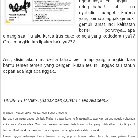
ngefansnya...eh....nggak
dring...haha!! tuh foto
nyebelin banget karena
yang semula nggak gemuk-
gemuk amat jadi kelihatan
berisi perutnya....apa
emang saat itu aku kurus trus pake kemeja yang kedodoran ya??
Oh ,..mungkin tuh lipatan baju ya???
Anu, disini aku mau cerita tahap per tahap yang mungkin bisa
bantu temen-temen yang pengen ikutan tes ini...nggak tau tahun
depan ada lagi apa nggak...
TAHAP PERTAMA (Babak penyisihan) : Tes Akademik
Meliputi : Matematika, Fisika, dan Bahasa Inggris.
Itu pas seminggu pasca bimbel. Malesnya pas ketemu Matematika, aku kan emang nggak seberapa
suka ama Matematika. Tuh gue nekatin berbekal bab Matematika yang udah diberi trik-triknya di
bimbel. Soalnya 40 an aku isi Cuma separuh, udah gitu kalo salah minus 4.
Fisika, nggak seberapa kuatir karena emang papi maharaja fisika. Tapi aku nya goblok fisika