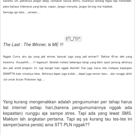
Saranku sih, pokoknya jangan
lebay,
ceritakan sesuai dirimu. Suaranya lantang tegas tapi merendah,
pake bahasa Indonesia yang benar, sopan, jangan menyela, jangan bo’ong ntar kejebak.
Semoga aja lolos....amieen....
The Last : The Winner, is ME !!!
Nggak Cuma aku aja yang jadi winner, banyak juga yang jadi winner!!! Sekitar 40-an deh yang
keterima. Huuaahhh.....!!! leganya!! Setelah melalui beberapa tahap yang bikin sport jantung akhirnya
aku jadi ambil program ini, rugi banget kalo nggak diambil! Dan juga harus rela melepas kepergian
SNMPTN kalo misalnya lolos. Akhirnya dapet juga kuliah....dapet juga temen baru....dan nunggu akhir
Juli untuk ikutan Psikotest lagi....
Yang kurang mengenakkan adalah pengumuman per tahap harus
liat internet setiap hari,(karena pengumumannya nggak ada
kepastian) nunggu aja sampe stres. Tapi ada yang lewat SMS.
Maklum lah angkatan pertama. Tapi aq ya kurang tau tes-tes ini
samper(sama persis) ama STT-PLN nggak??