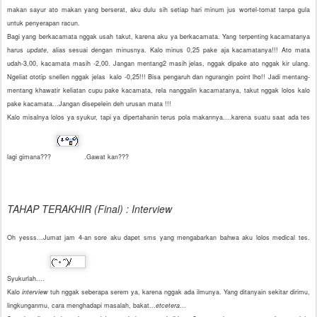
makan sayur ato makan yang berserat, aku dulu sih setiap hari minum jus wortel-tomat tanpa gula
untuk penyerapan racun.
Bagi yang berkacamata nggak usah takut, karena aku ya berkacamata. Yang terpenting kacamatanya
harus
update
, alias sesuai dengan minusnya. Kalo minus 0,25 pake aja kacamatanya!!! Ato mata
udah-3,00, kacamata masih -2,00. Jangan mentang2 masih jelas, nggak dipake ato nggak kir ulang.
Ngeliat ototip snellen nggak jelas kalo -0,25!!! Bisa pengaruh dan ngurangin point lho!! Jadi mentang-
mentang khawatir keliatan cupu pake kacamata, rela nanggalin kacamatanya, takut nggak lolos kalo
pake kacamata...Jangan disepelein deh urusan mata !!!
Kalo misalnya lolos ya syukur, tapi ya dipertahanin terus pola makannya....karena suatu saat ada tes
lagi gimana???
.Gawat kan???
TAHAP TERAKHIR (Final) :
Interview
Oh yesss...Jumat jam 4-an sore aku dapet sms yang mengabarkan bahwa aku lolos medical tes.
Syukurlah....
Kalo
interview
tuh nggak seberapa serem ya, karena nggak ada ilmunya. Yang ditanyain sekitar dirimu,
lingkunganmu, cara menghadapi masalah, bakat...
etcetera
...