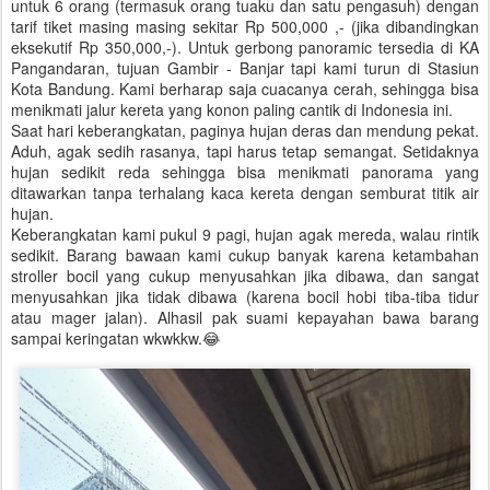
untuk 6 orang (termasuk orang tuaku dan satu pengasuh) dengan
tarif tiket masing masing sekitar Rp 500,000 ,- (jika dibandingkan
eksekutif Rp 350,000,-). Untuk gerbong panoramic tersedia di KA
Pangandaran, tujuan Gambir - Banjar tapi kami turun di Stasiun
Kota Bandung. Kami berharap saja cuacanya cerah, sehingga bisa
menikmati jalur kereta yang konon paling cantik di Indonesia ini.
Saat hari keberangkatan, paginya hujan deras dan mendung pekat.
Aduh, agak sedih rasanya, tapi harus tetap semangat. Setidaknya
hujan sedikit reda sehingga bisa menikmati panorama yang
ditawarkan tanpa terhalang kaca kereta dengan semburat titik air
hujan.
Keberangkatan kami pukul 9 pagi, hujan agak mereda, walau rintik
sedikit. Barang bawaan kami cukup banyak karena ketambahan
stroller bocil yang cukup menyusahkan jika dibawa, dan sangat
menyusahkan jika tidak dibawa (karena bocil hobi tiba-tiba tidur
atau mager jalan). Alhasil pak suami kepayahan bawa barang
sampai keringatan wkwkkw.😂