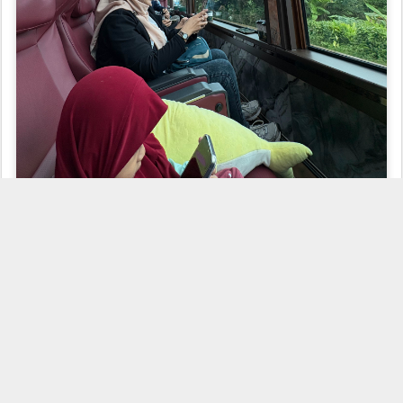
Kalau arah Bandung yang bagus duduk disebelah mana? Arah
kanan atau kiri sama-sama mendapat panorama yang unik. Jika
kiri dominan persawahan cakep, kanan dapat pegunungan dan
jembatan terpanjang yang dibangun di jaman penjajahan.
Minusnya apa? Bagiku, minusnya satu aja siih…ada layar televisi,
kukira buat menampilkan stasiun yang akan dituju atau perkiraan
waktu tiba ke stasiun selanjutnya. Nyatanya nggak update sama
sekali…padahal bagiku lebih baik kalau ditampilkan infografis atau
informasi mengenai kereta, seperti : kecepatan laju, tujuan stasiun
berikutnya, info tempat wisata di masing-masing kota, waktu shalat,