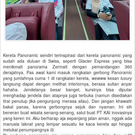
Kereta Panoramic sendiri terinspirasi dari kereta panoramic yang
sudah ada duluan di Swiss, seperti Glacier Express yang bisa
menikmati panorama Zermatt dengan pemandangan 360
derajatnya. Pas awal kami masuk rangkaian gerbong Panoramic
yang jumlahnya cuma 1 di rangkaian kereta, wewww kesan
luxury
langsung dapat dengan melihat interiornya, berasa sultan anyar
hahaha. Jendelanya besar banget, kursinya bisa diputar
menghadap jendela dan atapnya juga terbuka (namun disediakan
tirai penutup jika pengunjung merasa silau). Dan jangan khawatir
bakal panas, karena gerbongnya sejuk dan nyaman. Ini sih
beneran buat wisata senang-senang, salut buat PT KAI inovasinya
yang keren ini. Aku berharap aja sepanjang jalan aman, nggak ada
manusia laknat yang lempar sesuatu ke kaca kereta api hingga
melukai penumpangnya 💩