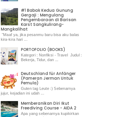
#1 Babak Kedua Gunung
Gergaji : Mengulang
Pengembaraan di Barisan
Karst Sangkulirang-
Mangkalihat
"Maaf ya, jika pesanmu baru bisa aku balas
kira-kira hari ...
PORTOFOLIO (BOOKS)
Kategori : Nonfiksi - Travel Judul :
Bekerja, Tidur, dan ...
Deutschland für Anfänger
(Pameran Jerman Untuk
Pemula)
Guten tag Leute :) Sebenarnya
jujur, kejadian ini udah ...
Memberanikan Diri Ikut
Freediving Course - AIDA 2
Apa yang sebenarnya kupikirkan