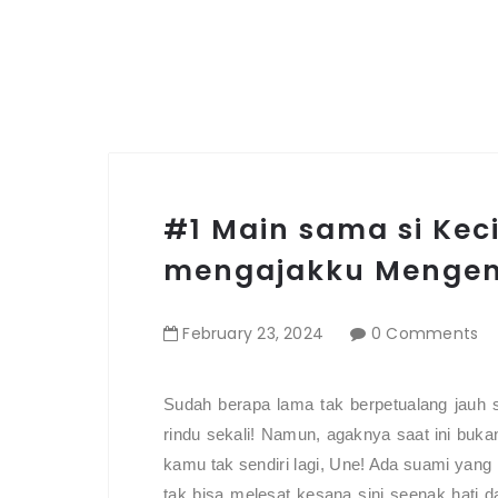
#1 Main sama si Kecil
mengajakku Mengena
February
23
,
2024
0 Comments
Sudah berapa lama tak berpetualang jauh 
rindu sekali! Namun, agaknya saat ini buka
kamu tak sendiri lagi, Une! Ada suami yang 
tak bisa melesat kesana sini seenak hati d