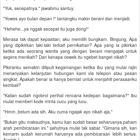
"Yuk, secepatnya." jawabmu santuy.
"Yowes ayo bulan depan !" tantangku makin berani dan menjadi.
"Hehehe...ya nggak secepat itu juga dong!"
Merasa tak dapat kepastian, aku memilih bungkam. Bingung. Apa
yang dipikirkan laki-laki terkait pernikahan? Apa yang ia pikirkan
ketika ada seorang wanita yang dengan berani mengajak untuk
segera menikah? Dan kenapa cewek itu ngebet banget nikah?
Pikiranku semakin diliputi kegamangan ketika ibu yang mulai rajin
menanyakan kelanjutan hubungan kami via telepon atau pesan
singkat. Apakah benar ia hanya berniat untuk menjahili perasaanku
kembali?
"Kalian sudah ngobrol perihal rencana kedepan bagaimana?" ibu
mulai memberi kode minta cucu yang lucu.
"Hmm..belum ada sih. Aku cuma ngajak ayo nikah aja,"
"Bukan gitu maksudnya, kamu kan sudah besar seharusnya paham
arah pembicaraan ini." sahutnya mulai tak sabar. "Gimana sih, kan
kemarin sudah kerumah harusnya ada pembicaraan lebih serius.
Ayolah,"