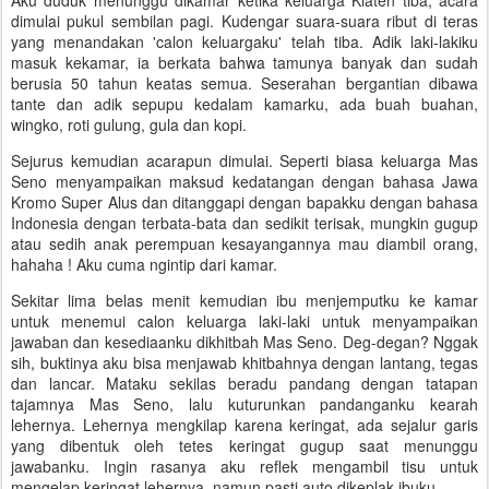
Aku duduk menunggu dikamar ketika keluarga Klaten tiba, acara
dimulai pukul sembilan pagi. Kudengar suara-suara ribut di teras
yang menandakan 'calon keluargaku' telah tiba. Adik laki-lakiku
masuk kekamar, ia berkata bahwa tamunya banyak dan sudah
berusia 50 tahun keatas semua. Seserahan bergantian dibawa
tante dan adik sepupu kedalam kamarku, ada buah buahan,
wingko, roti gulung, gula dan kopi.
Sejurus kemudian acarapun dimulai. Seperti biasa keluarga Mas
Seno menyampaikan maksud kedatangan dengan bahasa Jawa
Kromo Super Alus dan ditanggapi dengan bapakku dengan bahasa
Indonesia dengan terbata-bata dan sedikit terisak, mungkin gugup
atau sedih anak perempuan kesayangannya mau diambil orang,
hahaha ! Aku cuma ngintip dari kamar.
Sekitar lima belas menit kemudian ibu menjemputku ke kamar
untuk menemui calon keluarga laki-laki untuk menyampaikan
jawaban dan kesediaanku dikhitbah Mas Seno. Deg-degan? Nggak
sih, buktinya aku bisa menjawab khitbahnya dengan lantang, tegas
dan lancar. Mataku sekilas beradu pandang dengan tatapan
tajamnya Mas Seno, lalu kuturunkan pandanganku kearah
lehernya. Lehernya mengkilap karena keringat, ada sejalur garis
yang dibentuk oleh tetes keringat gugup saat menunggu
jawabanku. Ingin rasanya aku reflek mengambil tisu untuk
mengelap keringat lehernya, namun pasti auto dikeplak ibuku.