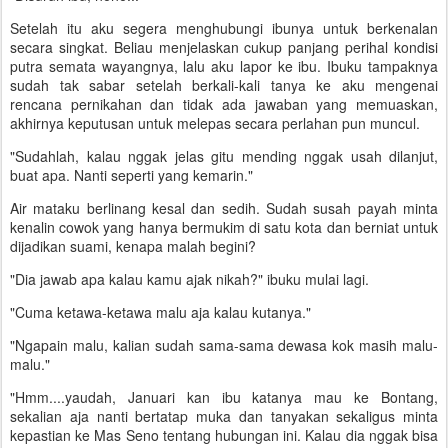
Setelah itu aku segera menghubungi ibunya untuk berkenalan
secara singkat. Beliau menjelaskan cukup panjang perihal kondisi
putra semata wayangnya, lalu aku lapor ke ibu. Ibuku tampaknya
sudah tak sabar setelah berkali-kali tanya ke aku mengenai
rencana pernikahan dan tidak ada jawaban yang memuaskan,
akhirnya keputusan untuk melepas secara perlahan pun muncul.
"Sudahlah, kalau nggak jelas gitu mending nggak usah dilanjut,
buat apa. Nanti seperti yang kemarin."
Air mataku berlinang kesal dan sedih. Sudah susah payah minta
kenalin cowok yang hanya bermukim di satu kota dan berniat untuk
dijadikan suami, kenapa malah begini?
"Dia jawab apa kalau kamu ajak nikah?" ibuku mulai lagi.
"Cuma ketawa-ketawa malu aja kalau kutanya."
"Ngapain malu, kalian sudah sama-sama dewasa kok masih malu-
malu."
"Hmm....yaudah, Januari kan ibu katanya mau ke Bontang,
sekalian aja nanti bertatap muka dan tanyakan sekaligus minta
kepastian ke Mas Seno tentang hubungan ini. Kalau dia nggak bisa