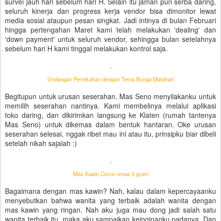
survei jauh hari sebelum hari H. Selain itu jaman pun serba daring,
seluruh kinerja dan progress kerja vendor bisa dimonitor lewat
media sosial ataupun pesan singkat. Jadi intinya di bulan Februari
hingga pertengahan Maret kami telah melakukan 'dealing' dan
'down payment' untuk seluruh vendor, sehingga bulan setelahnya
sebelum hari H kami tinggal melakukan kontrol saja.
Undangan Pernikahan dengan Tema Bunga Matahari
Begitupun untuk urusan seserahan. Mas Seno menyilakanku untuk
memilih seserahan nantinya. Kami membelinya melalui aplikasi
toko daring, dan dikirimkan langsung ke Klaten (rumah tantenya
Mas Seno) untuk dikemas dalam bentuk hantaran. Oke urusan
seserahan selesai, nggak ribet mau ini atau itu, prinsipku biar dibeli
setelah nikah sajalah :)
Mas Kawin Cincin emas 5 gram
Bagaimana dengan mas kawin? Nah, kalau dalam kepercayaanku
menyebutkan bahwa wanita yang terbaik adalah wanita dengan
mas kawin yang ringan. Nah aku juga mau dong jadi salah satu
wanita terbaik itu, maka aku sampaikan keinginanku padanya. Dan