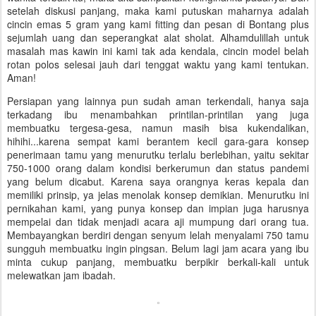
setelah diskusi panjang, maka kami putuskan maharnya adalah
cincin emas 5 gram yang kami fitting dan pesan di Bontang plus
sejumlah uang dan seperangkat alat sholat. Alhamdulillah untuk
masalah mas kawin ini kami tak ada kendala, cincin model belah
rotan polos selesai jauh dari tenggat waktu yang kami tentukan.
Aman!
Persiapan yang lainnya pun sudah aman terkendali, hanya saja
terkadang ibu menambahkan printilan-printilan yang juga
membuatku tergesa-gesa, namun masih bisa kukendalikan,
hihihi...karena sempat kami berantem kecil gara-gara konsep
penerimaan tamu yang menurutku terlalu berlebihan, yaitu sekitar
750-1000 orang dalam kondisi berkerumun dan status pandemi
yang belum dicabut. Karena saya orangnya keras kepala dan
memiliki prinsip, ya jelas menolak konsep demikian. Menurutku ini
pernikahan kami, yang punya konsep dan impian juga harusnya
mempelai dan tidak menjadi acara aji mumpung dari orang tua.
Membayangkan berdiri dengan senyum lelah menyalami 750 tamu
sungguh membuatku ingin pingsan. Belum lagi jam acara yang ibu
minta cukup panjang, membuatku berpikir berkali-kali untuk
melewatkan jam ibadah.