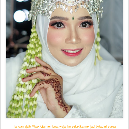
Tangan ajaib Mbak Qq membuat wajahku seketika menjadi bidadari surga