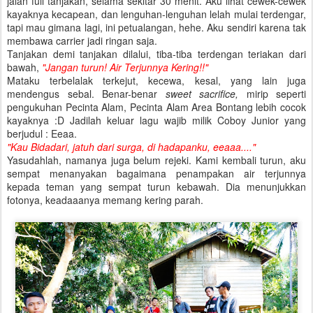
jalan full tanjakan, selama sekitar 30 menit. Aku lihat cewek-cewek
kayaknya kecapean, dan lenguhan-lenguhan lelah mulai terdengar,
tapi mau gimana lagi, ini petualangan, hehe. Aku sendiri karena tak
membawa carrier jadi ringan saja.
Tanjakan demi tanjakan dilalui, tiba-tiba terdengan teriakan dari
bawah,
"Jangan turun! Air Terjunnya Kering!!"
Mataku terbelalak terkejut, kecewa, kesal, yang lain juga
mendengus sebal. Benar-benar
sweet sacrifice,
mirip seperti
pengukuhan Pecinta Alam, Pecinta Alam Area Bontang lebih cocok
kayaknya :D Jadilah keluar lagu wajib milik Coboy Junior yang
berjudul : Eeaa.
"Kau Bidadari, jatuh dari surga, di hadapanku, eeaaa...."
Yasudahlah, namanya juga belum rejeki. Kami kembali turun, aku
sempat menanyakan bagaimana penampakan air terjunnya
kepada teman yang sempat turun kebawah. Dia menunjukkan
fotonya, keadaaanya memang kering parah.