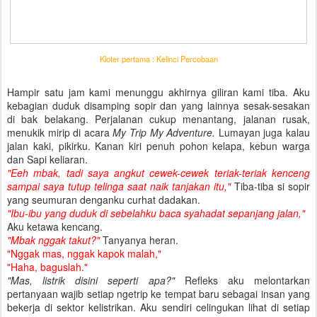
Kloter pertama : Kelinci Percobaan
Hampir satu jam kami menunggu akhirnya giliran kami tiba. Aku
kebagian duduk disamping sopir dan yang lainnya sesak-sesakan
di bak belakang. Perjalanan cukup menantang, jalanan rusak,
menukik mirip di acara
My Trip My Adventure.
Lumayan juga kalau
jalan kaki, pikirku. Kanan kiri penuh pohon kelapa, kebun warga
dan Sapi keliaran.
"Eeh mbak, tadi saya angkut cewek-cewek teriak-teriak kenceng
sampai saya tutup telinga saat naik tanjakan itu,"
Tiba-tiba si sopir
yang seumuran denganku curhat dadakan.
"Ibu-ibu yang duduk di sebelahku baca syahadat sepanjang jalan,"
Aku ketawa kencang.
"Mbak nggak takut?"
Tanyanya heran.
"Nggak mas, nggak kapok malah,"
"Haha, baguslah."
"Mas, listrik disini seperti apa?"
Refleks aku melontarkan
pertanyaan wajib setiap ngetrip ke tempat baru sebagai insan yang
bekerja di sektor kelistrikan. Aku sendiri celingukan lihat di setiap