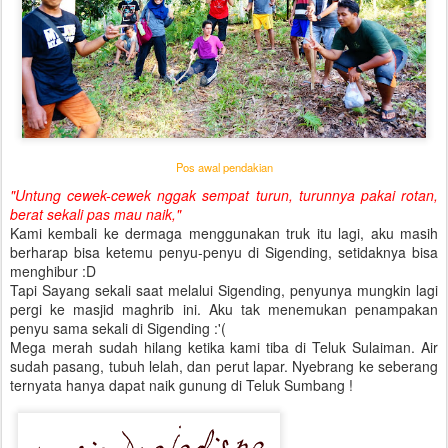
Pos awal pendakian
"Untung cewek-cewek nggak sempat turun, turunnya pakai rotan,
berat sekali pas mau naik,"
Kami kembali ke dermaga menggunakan truk itu lagi, aku masih
berharap bisa ketemu penyu-penyu di Sigending, setidaknya bisa
menghibur :D
Tapi Sayang sekali saat melalui Sigending, penyunya mungkin lagi
pergi ke masjid maghrib ini. Aku tak menemukan penampakan
penyu sama sekali di Sigending :'(
Mega merah sudah hilang ketika kami tiba di Teluk Sulaiman. Air
sudah pasang, tubuh lelah, dan perut lapar. Nyebrang ke seberang
ternyata hanya dapat naik gunung di Teluk Sumbang !