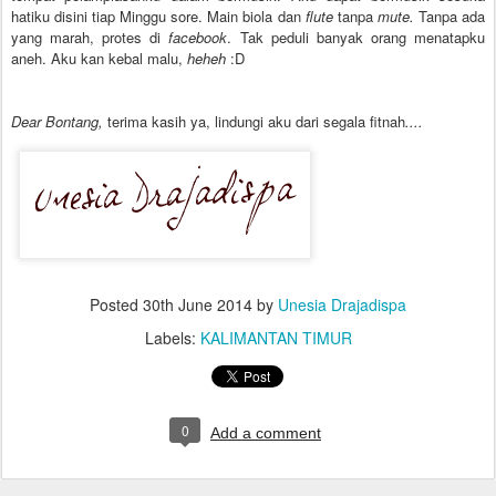
hatiku disini tiap Minggu sore. Main biola dan
flute
tanpa
mute.
Tanpa ada
yang marah, protes di
facebook
. Tak peduli banyak orang menatapku
aneh. Aku kan kebal malu,
heheh
:D
Dear Bontang,
terima kasih ya, lindungi aku dari segala fitnah
....
Posted
30th June 2014
by
Unesia Drajadispa
Labels:
KALIMANTAN TIMUR
0
Add a comment