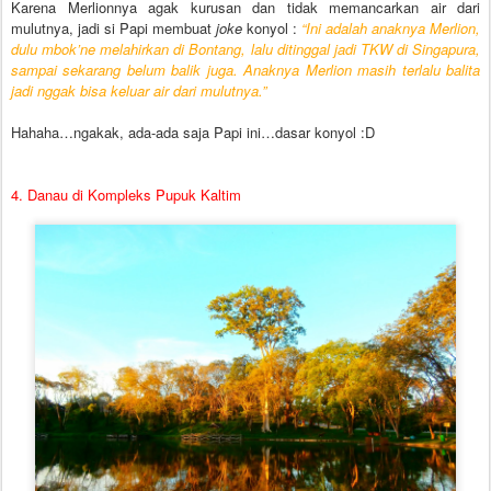
Karena Merlionnya agak kurusan dan tidak memancarkan air dari
mulutnya, jadi si Papi membuat
joke
konyol :
“Ini adalah anaknya Merlion,
dulu mbok’ne melahirkan di Bontang, lalu ditinggal jadi TKW di Singapura,
sampai sekarang belum balik juga. Anaknya Merlion masih terlalu balita
jadi nggak bisa keluar air dari mulutnya.”
Hahaha…ngakak, ada-ada saja Papi ini…dasar konyol :D
4. Danau di Kompleks Pupuk Kaltim