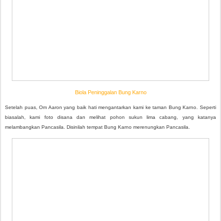
Biola Peninggalan Bung Karno
Setelah puas, Om Aaron yang baik hati mengantarkan kami ke taman Bung Karno. Seperti
biasalah, kami foto disana dan melihat pohon sukun lima cabang, yang katanya
melambangkan Pancasila. Disinilah tempat Bung Karno merenungkan Pancasila.