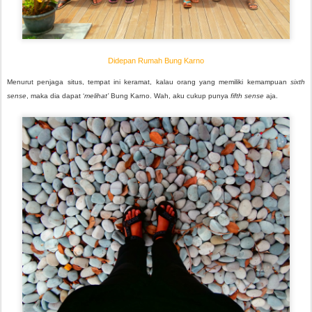
Didepan Rumah Bung Karno
Menurut penjaga situs, tempat ini keramat, kalau orang yang memiliki kemampuan
sixth
sense
, maka dia dapat ‘
melihat’
Bung Karno. Wah, aku cukup punya
fifth sense
aja.