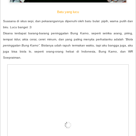
Batu yang lucu
Suasana di situs sepi, dan pekarangannya dipenuhi oleh batu bulat pipih, warna putih dan
biru. Lucu banget :3
Disana terdapat barang-barang peninggalan Bung Karno, seperti setrika arang, piring,
tempat tidur, akta cerai, ceret minum, dan yang paling menyita perhatianku adalah
“Biola
peninggalan Bung Karno”.
Biolanya udah rapuh termakan waktu, tapi aku bangga juga, aku
juga bisa biola lo, seperti orang-orang hebat di Indonesia, Bung Karno, dan WR
Soepratman.