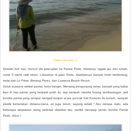
Pake topi baru :3
Setelah beli topi, muncul ide jalan-jalan ke Pantai Pede, lokasinya nggak jau dari rumah,
cuma 5 menit naik motor. Lokasinya di jalan Pede, disekitarnya banyak hotel berbintang,
mulai dari
La Prima, Bintang Flores,
dan
Luwansa Beach Resort.
Untuk suasana sekitar pantai, kotor banget. Memang pengunjung ramai, banyak yang bakar
ikan di tepi pantai yang berpasir putih itu, tapi sampah mereka buang sembarangan, jadi
kondisi pantai yang sempat menjadi tempat acara puncak Sail Komodo itu kumuh, sampah
plastik berserakan dimana-mana, air juga keruh, sayang sekali ! Aku merasa malu, ada
beberapa wisatawan asing melintas disekitar situ, sambil menatap sendu kondisi Pantai
Pede,
Aduh !