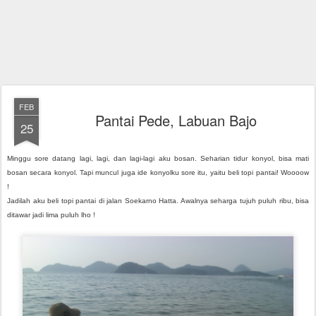
FEB
Pantai Pede, Labuan Bajo
25
Minggu sore datang lagi, lagi, dan lagi-lagi aku bosan. Seharian tidur konyol, bisa mati
bosan secara konyol. Tapi muncul juga ide konyolku sore itu, yaitu beli topi pantai! Woooow
!
Jadilah aku beli topi pantai di jalan Soekarno Hatta. Awalnya seharga tujuh puluh ribu, bisa
ditawar jadi lima puluh lho !