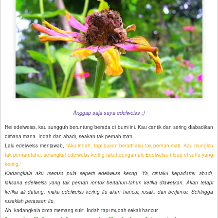
Anggap saja saya edelweiss :)
Hei edelweiss, kau sungguh beruntung berada di bumi ini. Kau cantik dan sering diabadikan
dimana-mana. Indah dan abadi, seakan tak pernah mati...
Lalu edelweiss menjawab,
"Aku indah, tapi bukan berarti aku tak pernah mati. Kau mungkin
tak pernah tahu, setangkai edelweiss kering takut dengan air. Edelweiss hidup di suhu yang
kering."
Kadangkala aku merasa pula seperti edelweiss kering. Ya, cintaku kepadamu abadi,
laksana edelweiss yang tak pernah rontok bertahun-tahun ketika diawetkan. Akan tetapi
ketika air datang, maka edelweiss kering itu akan hancur, rusak, dan berjamur. Sehingga
rusaklah perasaan itu.
Ah, kadangkala cinta memang sulit. Indah tapi mudah sekali hancur.