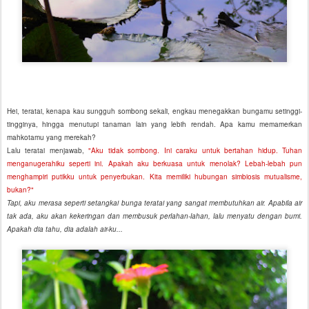
Hei, teratai, kenapa kau sungguh sombong sekali, engkau menegakkan bungamu setinggi-
tingginya, hingga menutupi tanaman lain yang lebih rendah. Apa kamu memamerkan
mahkotamu yang merekah?
Lalu teratai menjawab,
"Aku tidak sombong. Ini caraku untuk bertahan hidup. Tuhan
menganugerahiku seperti ini. Apakah aku berkuasa untuk menolak? Lebah-lebah pun
menghampiri putikku untuk penyerbukan. Kita memiliki hubungan simbiosis mutualisme,
bukan?"
Tapi, aku merasa seperti setangkai bunga teratai yang sangat membutuhkan air. Apabila air
tak ada, aku akan kekeringan dan membusuk perlahan-lahan, lalu menyatu dengan bumi.
Apakah dia tahu, dia adalah air-ku...