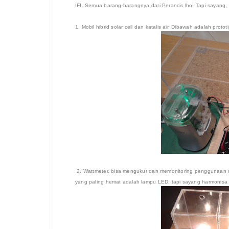
IFI. Semua barang-barangnya dari Perancis lho! Tapi sayang, m
1. Mobil hibrid solar cell dan katalis air. Dibawah adalah protot
2. Wattmeter, bisa mengukur dan memonitoring penggunaan d
yang paling hemat adalah lampu LED, tapi sayang harmonisa t