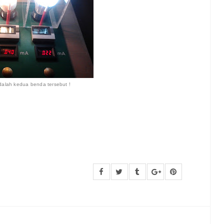
 adalah kedua benda tersebut !