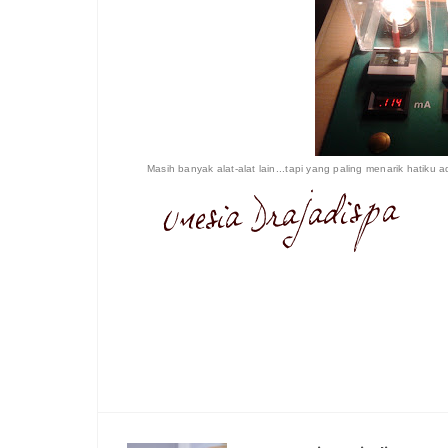
Masih banyak alat-alat lain...tapi yang paling menarik hatiku