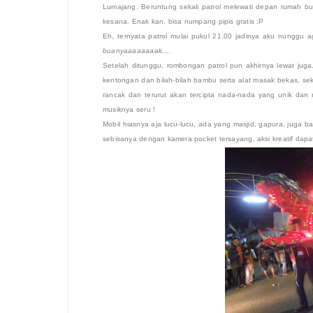
Lumajang. Beruntung sekali patrol melewati depan rumah bu
kesana. Enak kan, bisa numpang pipis gratis :P
Eh, ternyata patrol mulai pukul 21.00 jadinya aku nunggu
buanyaaaaaaaak....
Setelah ditunggu, rombongan patrol pun akhirnya lewat juga
kentongan dan bilah-bilah bambu serta alat masak bekas, se
rancak dan terurut akan tercipta nada-nada yang unik dan
musiknya seru !
Mobil hiasnya aja lucu-lucu, ada yang masjid, gapura, juga
sebisanya dengan kamera pocket tersayang, aksi kreatif dapat