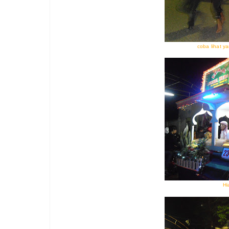
coba lihat ya
Hi