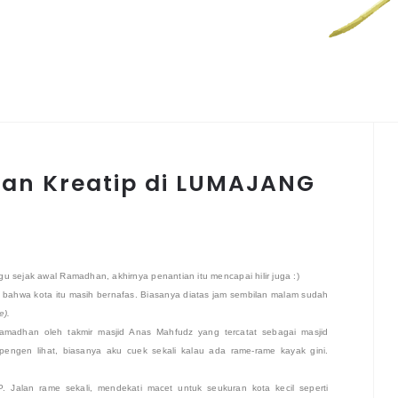
 nan Kreatip di LUMAJANG
u sejak awal Ramadhan, akhirnya penantian itu mencapai hilir juga :)
 bahwa kota itu masih bernafas. Biasanya diatas jam sembilan malam sudah
e).
Ramadhan oleh takmir masjid Anas Mahfudz yang tercatat sebagai masjid
ngen lihat, biasanya aku cuek sekali kalau ada rame-rame kayak gini.
 Jalan rame sekali, mendekati macet untuk seukuran kota kecil seperti