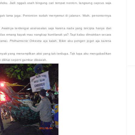
deku. Jadi nggak usah bingung cari tempat nonton, langsung capcus saja
 agak lama juga. Penonton sudah menyemut di jalanan. Wuih, penontonnya
. Awalnya terdengar asal-asalan saja karena nada yang tercipta hanya dari
kilas emang kayak mau nangkap kuntilanak ya? Tapi kalau dimainkan secara
 ramai.
Philharmonic Orkestra
aja kalah. Bikin aku pengen joget aja karena
 banyak yang menampilkan aksi yang tak terduga. Tak lupa aku mengabadikan
 dilihat seperti gambar dibawah.