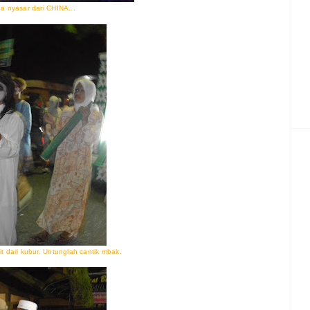
a nyasar dari CHINA...
t dari kubur. Untunglah cantik mbak.