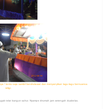
ya ! tentu saja sambil bersholawat dan menyanyikan lagu-lagu bernuansa
religi.
nggak telat bangun sahur. Nyampe dirumah jam setengah duabelas.