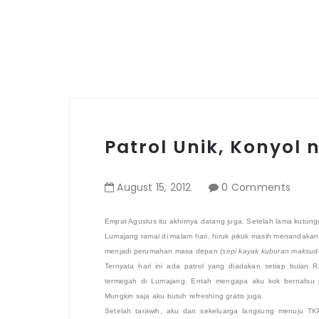
Patrol Unik, Konyol
August
15
,
2012
0 Comments
Empat Agustus itu akhirnya datang juga. Setelah lama kutungg
Lumajang ramai di malam hari, hiruk pikuk masih menandakan
menjadi perumahan masa depan
(sepi kayak kuburan maksud
Ternyata hari ini ada patrol yang diadakan setiap bulan 
termegah di Lumajang. Entah mengapa aku kok bernafsu pe
Mungkin saja aku butuh refreshing gratis juga.
Setelah tarawih, aku dan sekeluarga langsung menuju TKP.