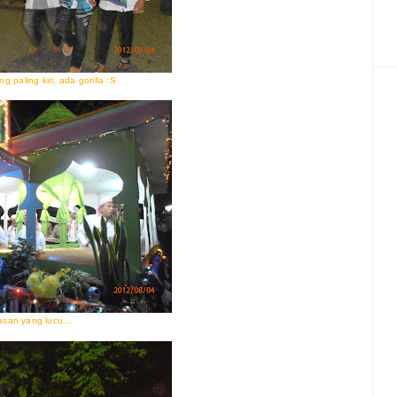
ng paling kiri, ada gorilla :S
asan yang lucu...