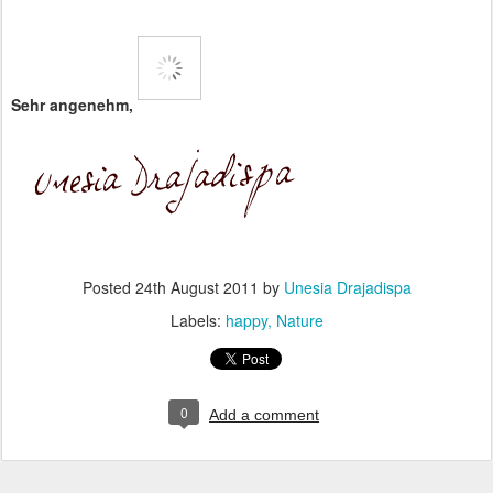
S
e
h
r
a
n
g
e
n
e
h
m,
Posted
24th August 2011
by
Unesia Drajadispa
Labels:
happy
Nature
0
Add a comment