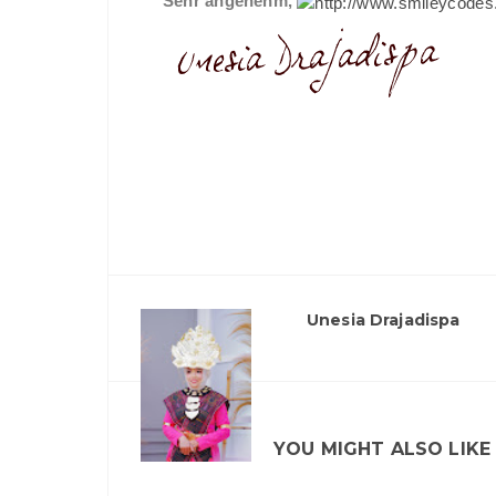
S
e
h
r
a
n
g
e
n
e
h
m,
Unesia Drajadispa
YOU MIGHT ALSO LIKE