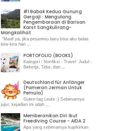
#1 Babak Kedua Gunung
Gergaji : Mengulang
Pengembaraan di Barisan
Karst Sangkulirang-
Mangkalihat
"Maaf ya, jika pesanmu baru bisa aku balas
kira-kira hari ...
PORTOFOLIO (BOOKS)
Kategori : Nonfiksi - Travel Judul :
Bekerja, Tidur, dan ...
Deutschland für Anfänger
(Pameran Jerman Untuk
Pemula)
Guten tag Leute :) Sebenarnya
jujur, kejadian ini udah ...
Memberanikan Diri Ikut
Freediving Course - AIDA 2
Apa yang sebenarnya kupikirkan