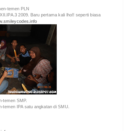
men-temen PLN
.IPA.3 2009. Baru pertama kali lho!! seperti biasa
n-temen SMP.
-temen IPA satu angkatan di SMU.
?