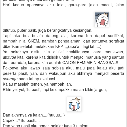
Hari kedua apaesnya aku telat, gara-gara jalan macet, jalan
ditutup, puter balik, juga berangkatnya kesiangan.
Tapi aku bela-belain dateng aja, karena tuh dapet sertifikat,
nambah nilai SKEM, nambah pengalaman, dan tentunya sertifikat
diberikan setelah melakukan KPP,,,,,(apa’an lagi lah....)
Ya...pokoknya disitu kita dinilai keaktifannya, cara menjawab,
attitude
kita, karena kita dididik untuk menjadi manusia yang santun
dan beradab, karena kita adalah CALON PEMIMPIN BANGSA..!!
Pokonya aku jawab saja sebisa aku, malu juga kalau aku jadi
peserta pasif, yah, dan walaupun aku akhirnya menjadi peserta
average
pada tahap evaluasi.
Kalau masalah temen, ya nambah lah,
Bikin yel-yel, itu pasti, tapi kelompokku malah bikin jargon,
Dan akhirnya ya kalah....(huuuu...)
Capek...? itu pasti....
Dan yang pasti aku nggak belajar juga 3 malem...