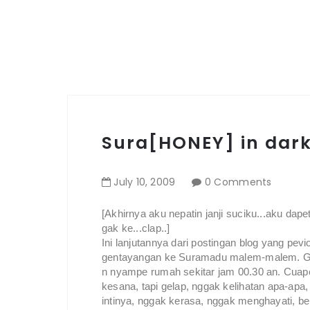
Sura[HONEY] in dark
July
10
,
2009
0 Comments
[Akhirnya aku nepatin janji suciku...aku da
gak ke...clap..]
Ini lanjutannya dari postingan blog yang pevi
gentayangan ke Suramadu malem-malem. Gil
n nyampe rumah sekitar jam 00.30 an. Cuapex
kesana, tapi gelap, nggak kelihatan apa-ap
intinya, nggak kerasa, nggak menghayati, ber