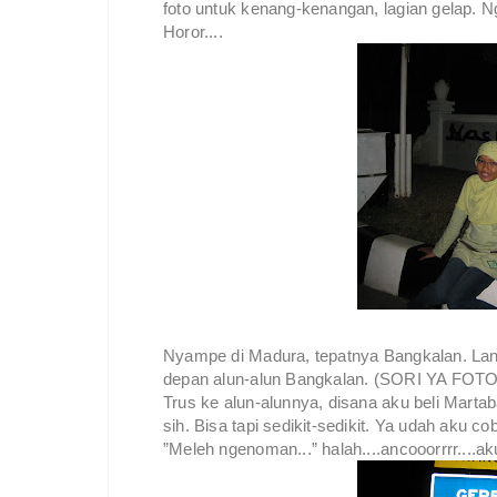
foto untuk kenang-kenangan, lagian gelap. N
Horor....
Nyampe di Madura, tepatnya Bangkalan. Lan
depan alun-alun Bangkalan. (SORI YA FO
Trus ke alun-alunnya, disana aku beli Mart
sih. Bisa tapi sedikit-sedikit. Ya udah ak
”Meleh ngenoman...” halah....ancooorrrr...