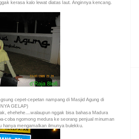
ggak kerasa kalo lewat diatas laut. Anginnya kencang.
gsung cepet-cepetan nampang di Masjid Agung di
TONYA GELAP)
abak, ehehehe....walaupun nggak bisa bahasa Madura
u coba-coba ngomong medura ke seorang penjual minuman
.aku hanya mengamalkan ilmunya bulekku.