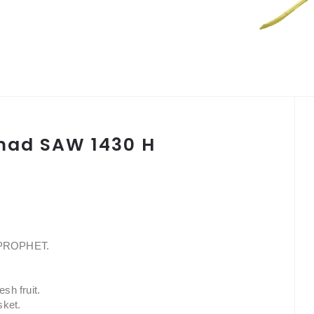
ad SAW 1430 H
PROPHET.
esh fruit.
sket.