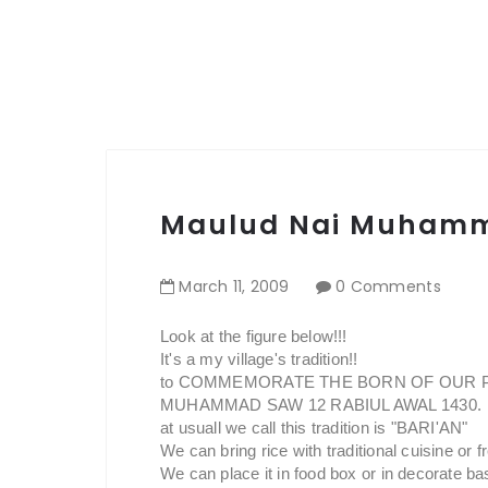
Maulud Nai Muhamm
March
11
,
2009
0 Comments
Look at the figure below!!!
It's a my village's tradition!!
to COMMEMORATE THE BORN OF OUR 
MUHAMMAD SAW 12 RABIUL AWAL 1430.
at usuall we call this tradition is "BARI'AN"
We can bring rice with traditional cuisine or fr
We can place it in food box or in decorate ba