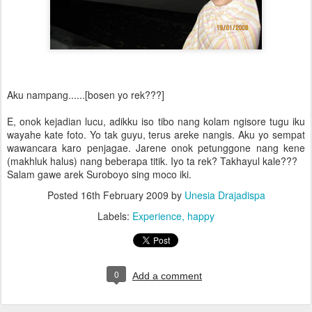
Aku nampang......[bosen yo rek???]
E, onok kejadian lucu, adikku iso tibo nang kolam ngisore tugu iku
wayahe kate foto. Yo tak guyu, terus areke nangis. Aku yo sempat
wawancara karo penjagae. Jarene onok petunggone nang kene
(makhluk halus) nang beberapa titik. Iyo ta rek? Takhayul kale???
Salam gawe arek Suroboyo sing moco iki.
Posted
16th February 2009
by
Unesia Drajadispa
Labels:
Experience
happy
0
Add a comment